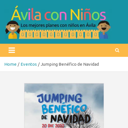
Skip
to
content
Ávila con niños
Los mejores planes con niños en Ávila
Home
Eventos
Jumping Benéfico de Navidad