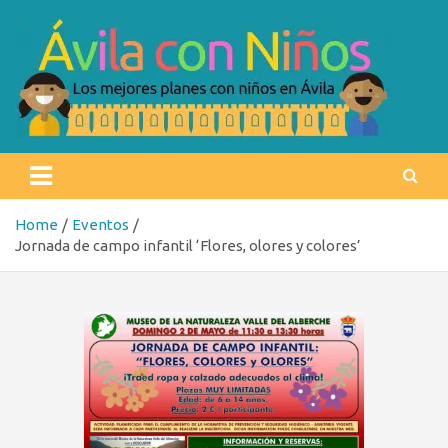
Skip
to
content
Ávila con niños
Los mejores planes con niños en Ávila
Home
Eventos
Jornada de campo infantil ‘Flores, olores y colores’