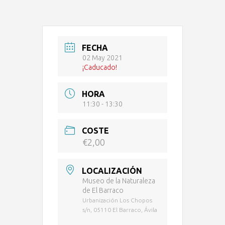
FECHA
02 May 2021
¡Caducado!
HORA
11:30 - 13:30
COSTE
€2,00
LOCALIZACIÓN
Museo de la Naturaleza
de El Barraco
Urbanización Los Chopos
s/n, 05110 El Barraco, Ávila