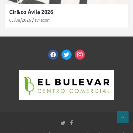
Cir&co Ávila 2026
03/08/2026
avilacon
facebook
twitter
instagram