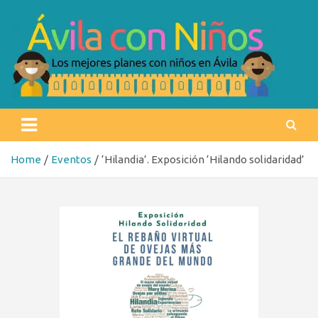
Skip
to
content
Ávila con niños
Los mejores planes con niños en Ávila
Home
Eventos
‘Hilandia’. Exposición ‘Hilando solidaridad’