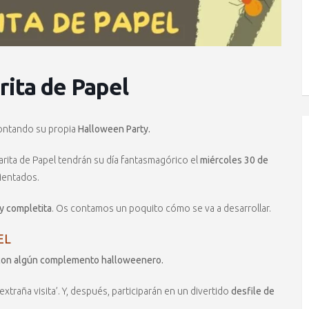
rita de Papel
ontando su propia
Halloween Party.
arita de Papel tendrán su día fantasmagórico el
miércoles 30 de
ientados.
y completita
. Os contamos un poquito cómo se va a desarrollar.
EL
 con algún complemento halloweenero.
a extraña visita’. Y, después, participarán en un divertido
desfile de