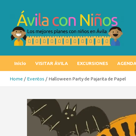
Skip
to
content
Ávila con niños
Los mejores planes con niños en Ávila
Inicio
VISITAR ÁVILA
EXCURSIONES
AGEND
Home
Eventos
Halloween Party de Pajarita de Papel