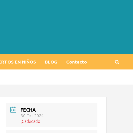
ERTOS EN NIÑOS
BLOG
Contacto
FECHA
30 Oct 2024
¡Caducado!