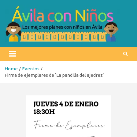
Skip
to
content
Ávila con niños
Los mejores planes con niños en Ávila
Home
Eventos
Firma de ejemplares de ‘La pandilla del ajedrez’