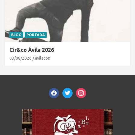
BLOG
PORTADA
Cir&co Ávila 2026
03/08/2026
avilacon
facebook
twitter
instagram