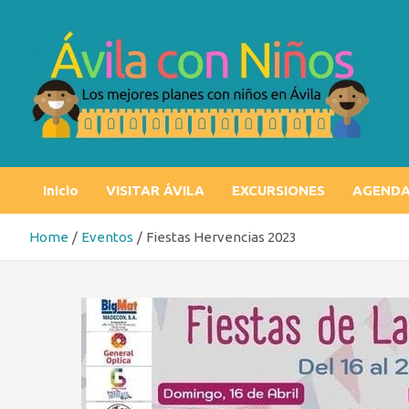
Skip
to
content
Ávila con niños
Los mejores planes con niños en Ávila
Inicio
VISITAR ÁVILA
EXCURSIONES
AGEND
Home
Eventos
Fiestas Hervencias 2023