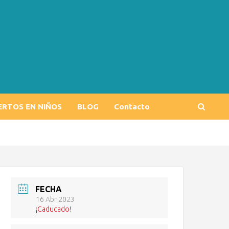
ERTOS EN NIÑOS
BLOG
Contacto
FECHA
16 Abr 2023
¡Caducado!