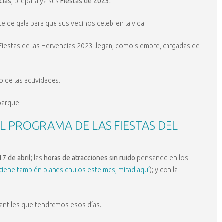
cias
, prepara ya sus
Fiestas de 2023.
te de gala para que sus vecinos celebren la vida.
Fiestas de las Hervencias 2023 llegan, como siempre, cargadas de
o de las actividades.
parque.
L PROGRAMA DE LAS FIESTAS DEL
17 de abril
; las
horas de atracciones sin ruido
pensando en los
 tiene también planes chulos este mes, mirad aquí
); y con la
fantiles que tendremos esos días.