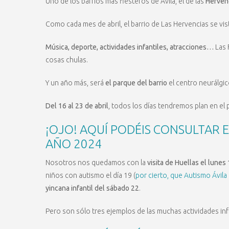
Uno de los barrios más fiesteros de Ávila, el de las
Herven
Como cada mes de abril, el barrio de Las Hervencias se vis
Música, deporte, actividades infantiles, atracciones…
Las 
cosas chulas.
Y un año más, será
el parque del barrio
el centro neurálgic
Del 16 al 23 de abril
, todos los días tendremos plan en el 
¡OJO! AQUÍ PODÉIS CONSULTAR E
AÑO 2024
Nosotros nos quedamos con la
visita de Huellas el lunes 
niños con autismo el día 19 (
por cierto, que Autismo Ávila
yincana infantil del sábado 22
.
Pero son sólo tres ejemplos de las muchas actividades in