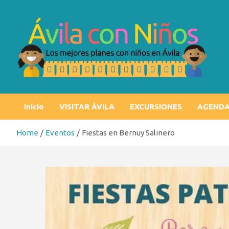
Skip
to
content
Ávila con niños
Los mejores planes con niños en Ávila
Inicio
VISITAR ÁVILA
EXCURSIONES
AGEND
Home
Eventos
Fiestas en Bernuy Salinero