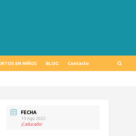
ERTOS EN NIÑOS
BLOG
Contacto
FECHA
15 Ago 2022
¡Caducado!