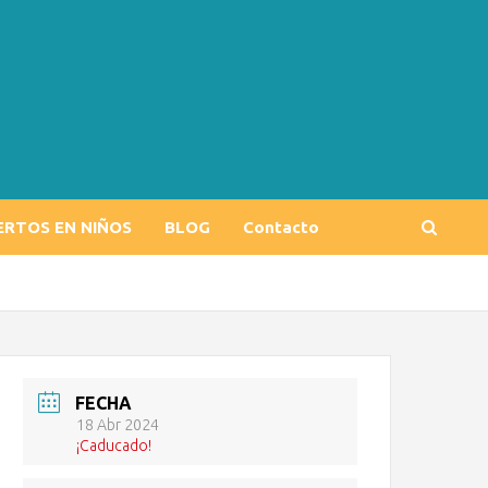
ERTOS EN NIÑOS
BLOG
Contacto
FECHA
18 Abr 2024
¡Caducado!