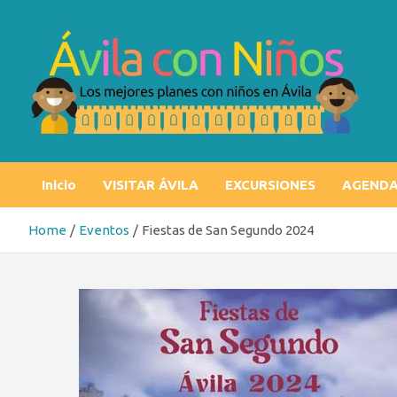
Skip
to
content
Ávila con niños
Los mejores planes con niños en Ávila
Inicio
VISITAR ÁVILA
EXCURSIONES
AGEND
Home
Eventos
Fiestas de San Segundo 2024