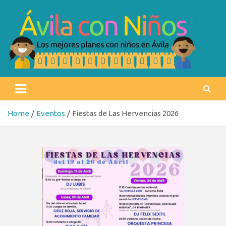
Skip
to
content
Ávila con niños
Los mejores planes con niños en Ávila
Home
Eventos
Fiestas de Las Hervencias 2026