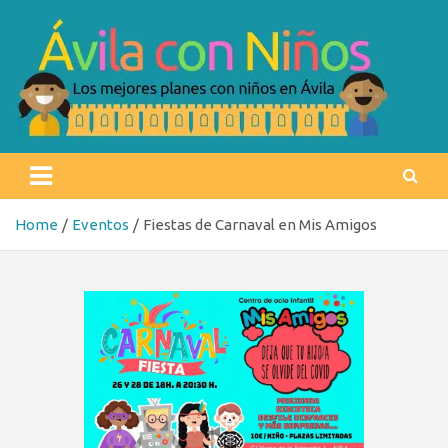
Skip
to
content
Ávila con niños
Los mejores planes con niños en Ávila
Home
Eventos
Fiestas de Carnaval en Mis Amigos