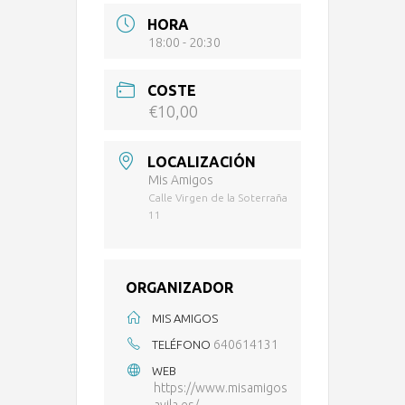
HORA
18:00 - 20:30
COSTE
€10,00
LOCALIZACIÓN
Mis Amigos
Calle Virgen de la Soterraña
11
ORGANIZADOR
MIS AMIGOS
640614131
TELÉFONO
WEB
https://www.misamigos