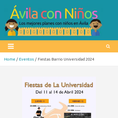
Skip
to
content
Ávila con niños
Los mejores planes con niños en Ávila
Home
Eventos
Fiestas Barrio Universidad 2024