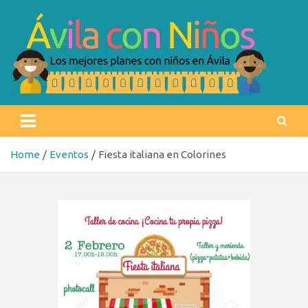
Skip
to
content
Ávila con niños
Los mejores planes con niños en Ávila
Home
Eventos
Fiesta italiana en Colorines