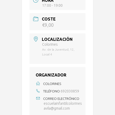
HORA
17:00 - 19:00
COSTE
€9,00
LOCALIZACIÓN
Colorines
Av. de la Juventud, 12,
Local 4
ORGANIZADOR
COLORINES
692030859
TELÉFONO
CORREO ELECTRÓNICO
escuelainfantilcolorines
avila@gmail.com