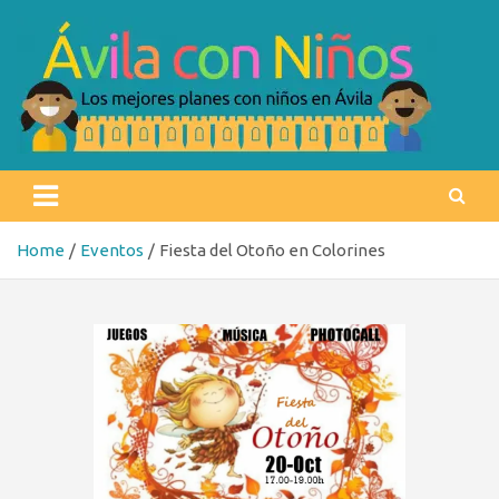
Skip
to
content
Ávila con niños
Los mejores planes con niños en Ávila
Home
Eventos
Fiesta del Otoño en Colorines