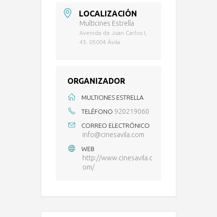
LOCALIZACIÓN
Multicines Estrella
Avenida de Juan Carlos I,
45. 05004 Ávila
ORGANIZADOR
MULTICINES ESTRELLA
920219060
TELÉFONO
CORREO ELECTRÓNICO
info@cinesavila.com
WEB
http://www.cinesavila.c
om/