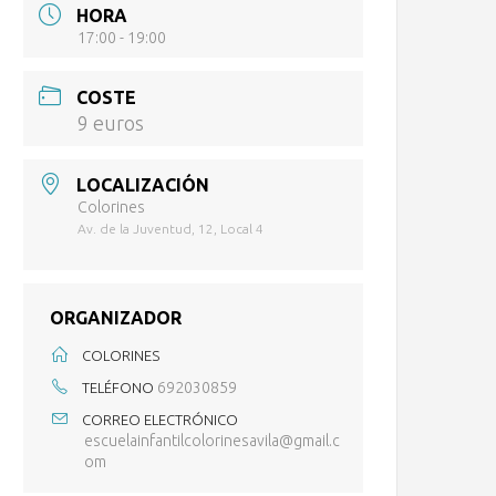
HORA
17:00 - 19:00
COSTE
9 euros
LOCALIZACIÓN
Colorines
Av. de la Juventud, 12, Local 4
ORGANIZADOR
COLORINES
692030859
TELÉFONO
CORREO ELECTRÓNICO
escuelainfantilcolorinesavila@gmail.c
om