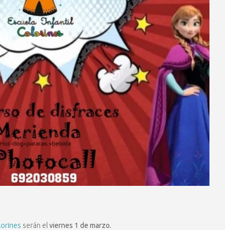
lorines
serán el
viernes 1 de marzo.