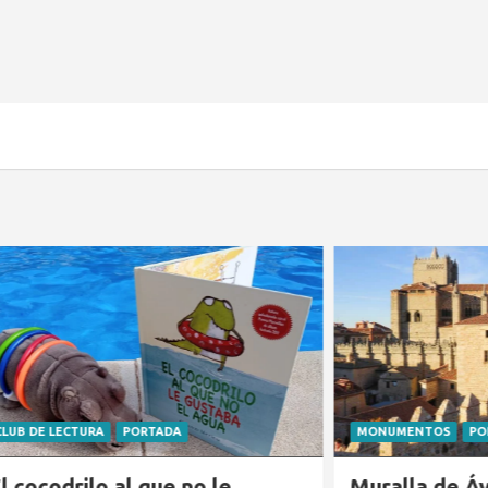
URA
PORTADA
MONUMENTOS
PORTADA
VIS
ilo al que no le
Muralla de Ávila: la vi