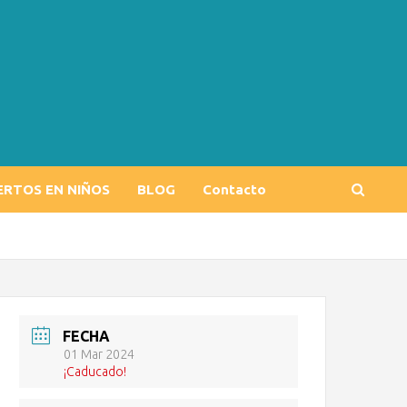
ERTOS EN NIÑOS
BLOG
Contacto
FECHA
01 Mar 2024
¡Caducado!