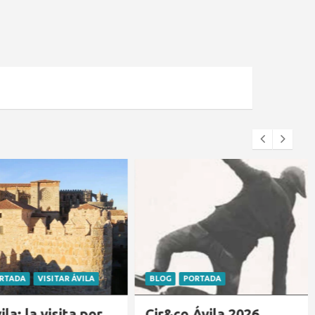
ITAR ÁVILA
BLOG
PORTADA
sita por
Cir&co Ávila 2026