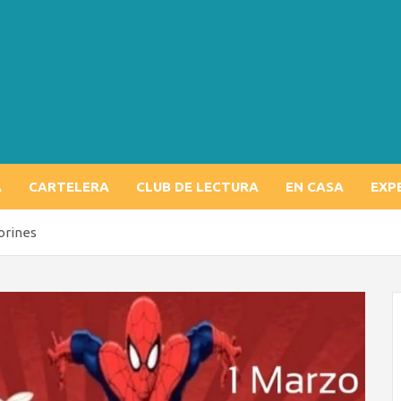
A
CARTELERA
CLUB DE LECTURA
EN CASA
EXP
orines