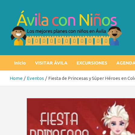
Skip
to
content
Ávila con niños
Los mejores planes con niños en Ávila
Inicio
VISITAR ÁVILA
EXCURSIONES
AGEND
Home
Eventos
Fiesta de Princesas y Súper Héroes en Col