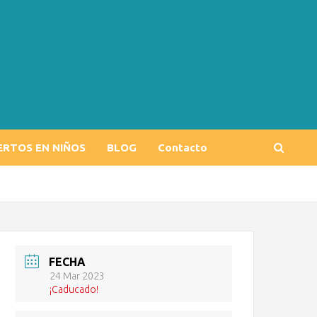
ERTOS EN NIÑOS
BLOG
Contacto
FECHA
24 Mar 2023
¡Caducado!