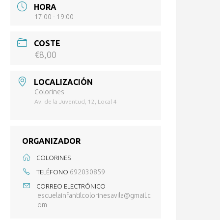
HORA
17:00 - 19:00
COSTE
€8,00
LOCALIZACIÓN
Colorines
Av. de la Juventud, 12, Local 4
ORGANIZADOR
COLORINES
692030859
TELÉFONO
CORREO ELECTRÓNICO
escuelainfantilcolorinesavila@gmail.c
om