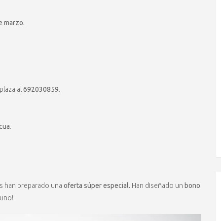
e marzo.
plaza al
692030859
.
cua
.
nos han preparado una
oferta súper especial.
Han diseñado un
bono
 uno!