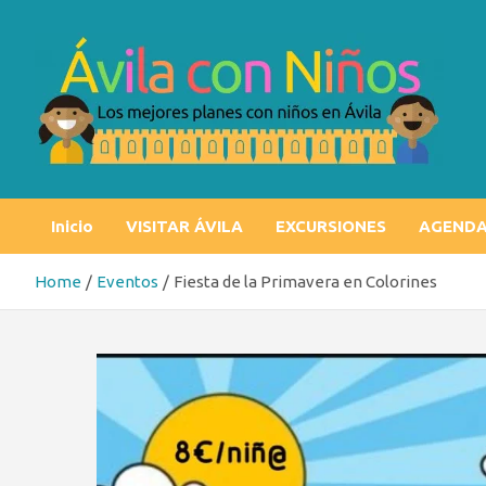
Skip
to
content
Ávila con niños
Los mejores planes con niños en Ávila
Inicio
VISITAR ÁVILA
EXCURSIONES
AGEND
Home
Eventos
Fiesta de la Primavera en Colorines