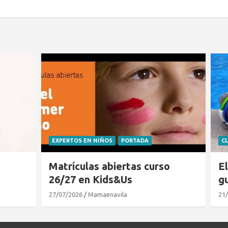
 NIÑOS
PORTADA
CLUB DE LECTURA
PORTADA
s abiertas curso
El cocodrilo al que no
 Kids&Us
gustaba el agua
amaenavila
21/07/2026
Mamaenavila