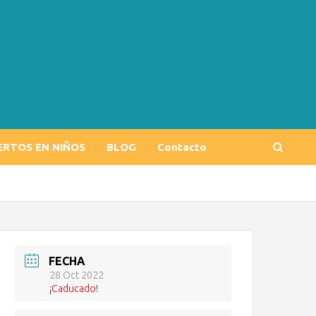
ERTOS EN NIÑOS
BLOG
Contacto
FECHA
28 Oct 2022
¡Caducado!