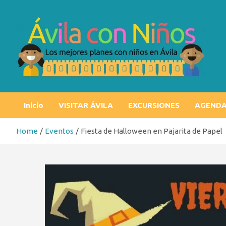
Skip
to
content
Ávila con niños
Los mejores planes con niños en Ávila
Inicio
VISITAR ÁVILA
EXCURSIONES
AGEND
Home
Eventos
Fiesta de Halloween en Pajarita de Papel