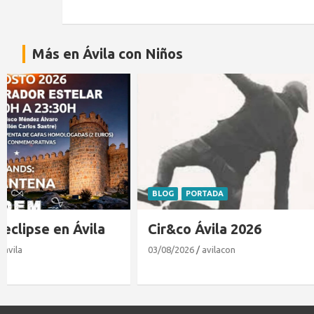
Más en Ávila con Niños
BLOG
PORTADA
EXPERTOS EN
Cir&co Ávila 2026
Matrícula
26/27 en
03/08/2026
avilacon
27/07/2026
M