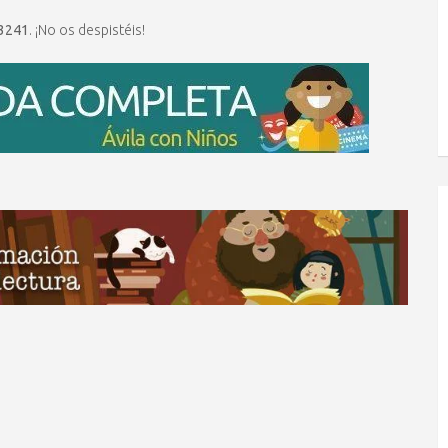
3241
. ¡No os despistéis!