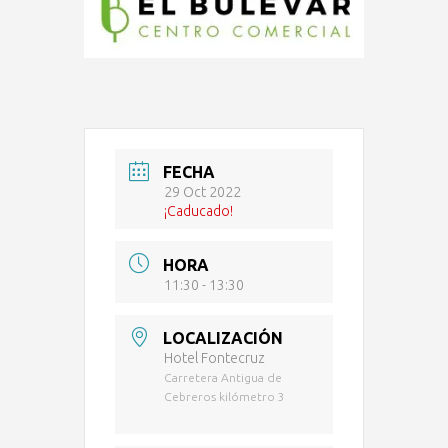
FECHA
29 Oct 2022
¡Caducado!
HORA
11:30 - 13:30
LOCALIZACIÓN
Hotel Fontecruz
Carretera Antigua de
Cebreros kilómetro 3