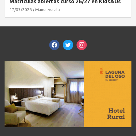
Matrículas abiertas curso 26/27 en Kids&Us
27/07/2026
Mamaenavila
facebook
twitter
instagram