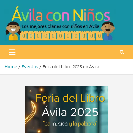
Skip
to
content
Ávila con niños
Los mejores planes con niños en Ávila
Home
Eventos
Feria del Libro 2025 en Ávila