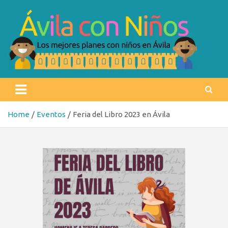
Skip
to
content
Ávila con niños
Los mejores planes con niños en Ávila
Home
Eventos
Feria del Libro 2023 en Ávila