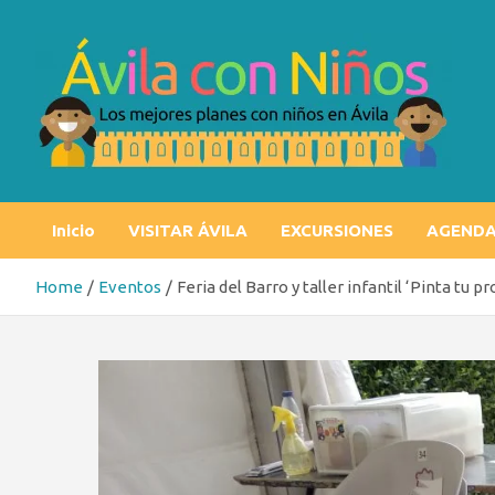
Skip
to
content
Ávila con niños
Los mejores planes con niños en Ávila
Inicio
VISITAR ÁVILA
EXCURSIONES
AGEND
Home
Eventos
Feria del Barro y taller infantil ‘Pinta tu p