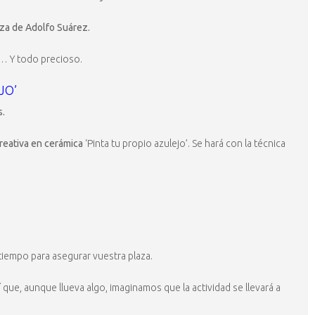
za de Adolfo Suárez.
s… Y todo precioso.
JO’
s.
creativa en cerámica
‘Pinta tu propio azulejo’. Se hará con la técnica
tiempo para asegurar vuestra plaza.
í que, aunque llueva algo, imaginamos que la actividad se llevará a