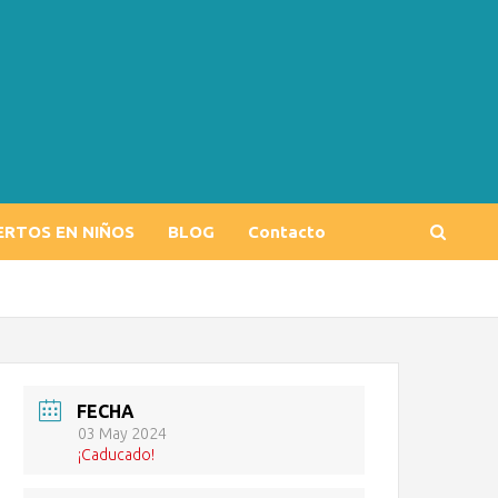
ERTOS EN NIÑOS
BLOG
Contacto
FECHA
03 May 2024
¡Caducado!