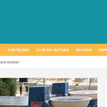
A
CARTELERA
CLUB DE LECTURA
EN CASA
EXP
ropio azulejo’