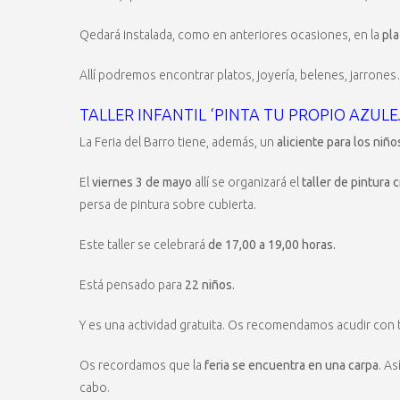
Qedará instalada, como en anteriores ocasiones, en la
pla
Allí podremos encontrar platos, joyería, belenes, jarrone
TALLER INFANTIL ‘PINTA TU PROPIO AZULE
La Feria del Barro tiene, además, un
aliciente para los niño
El
viernes 3 de mayo
allí se organizará el
taller de pintura 
persa de pintura sobre cubierta.
Este taller se celebrará
de 17,00 a 19,00 horas.
Está pensado para
22 niños.
Y es una actividad gratuita. Os recomendamos acudir con 
Os recordamos que la
feria se encuentra en una carpa
. As
cabo.