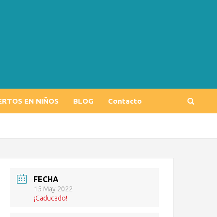
ERTOS EN NIÑOS
BLOG
Contacto
FECHA
15 May 2022
¡Caducado!