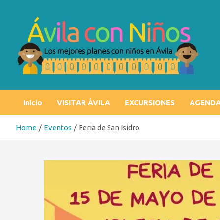
Skip
to
content
Ávila con niños
Los mejores planes con niños en Ávila
Inicio
VISITAR ÁVILA
EXCURSIONES
AGEND
Home
Eventos
Feria de San Isidro