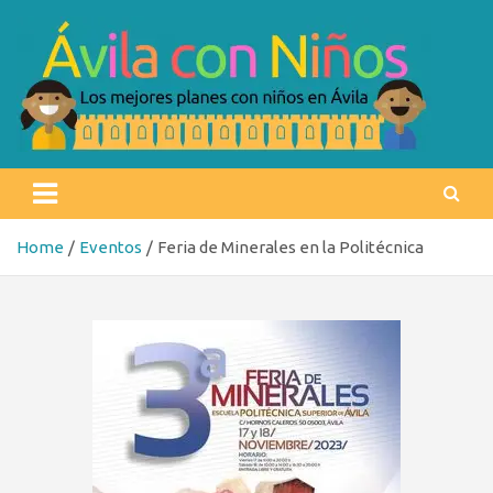
Skip
to
content
Ávila con niños
Los mejores planes con niños en Ávila
Home
Eventos
Feria de Minerales en la Politécnica