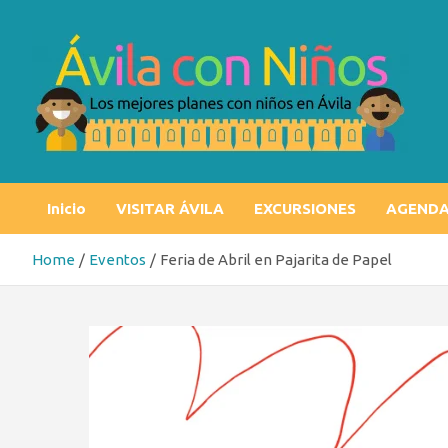
Skip
to
content
Ávila con niños
Los mejores planes con niños en Ávila
Inicio
VISITAR ÁVILA
EXCURSIONES
AGEND
Home
Eventos
Feria de Abril en Pajarita de Papel