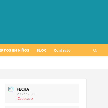
ERTOS EN NIÑOS
BLOG
Contacto
FECHA
29 Abr 2022
¡Caducado!