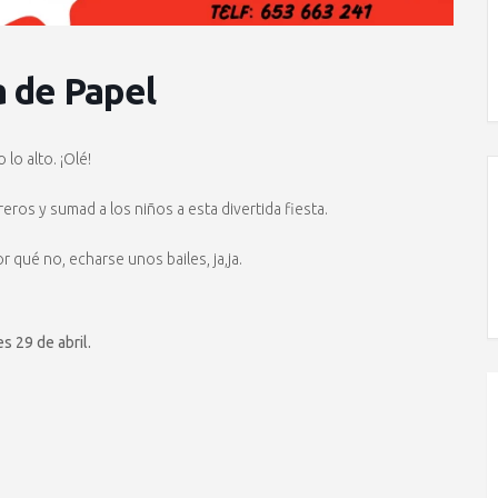
a de Papel
lo alto. ¡Olé!
ros y sumad a los niños a esta divertida fiesta.
 qué no, echarse unos bailes, ja,ja.
es 29 de abril.