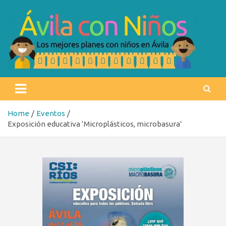
Skip
to
content
Ávila con niños
Los mejores planes con niños en Ávila
Home
Eventos
Exposición educativa ‘Microplásticos, microbasura’