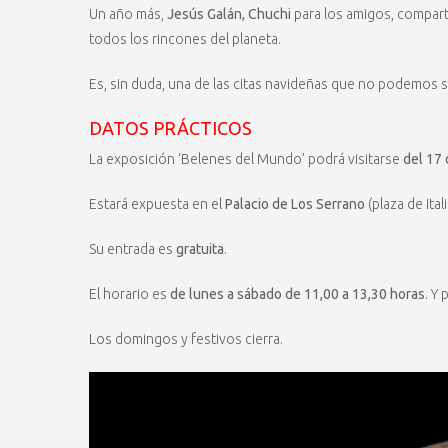
Un año más,
Jesús Galán, Chuchi
para los amigos, compart
todos los rincones del planeta.
Es, sin duda, una de las citas navideñas que no podemos 
DATOS PRÁCTICOS
La exposición ‘Belenes del Mundo’ podrá visitarse
del 17 
Estará expuesta en el
Palacio de Los Serrano
(plaza de Itali
Su entrada es
gratuita
.
El horario es
de lunes a sábado de 11,00 a 13,30 horas
. Y 
Los domingos y festivos cierra.