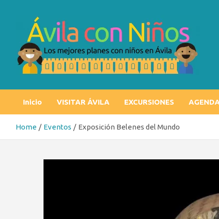
Skip
to
content
Ávila con niños
Los mejores planes con niños en Ávila
Inicio
VISITAR ÁVILA
EXCURSIONES
AGEND
Home
Eventos
Exposición Belenes del Mundo