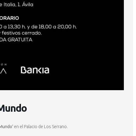
 Mundo
 Mundo’
en el Palacio de Los Serrano.