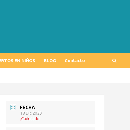
ERTOS EN NIÑOS
BLOG
Contacto
FECHA
18 Dic 2020
¡Caducado!