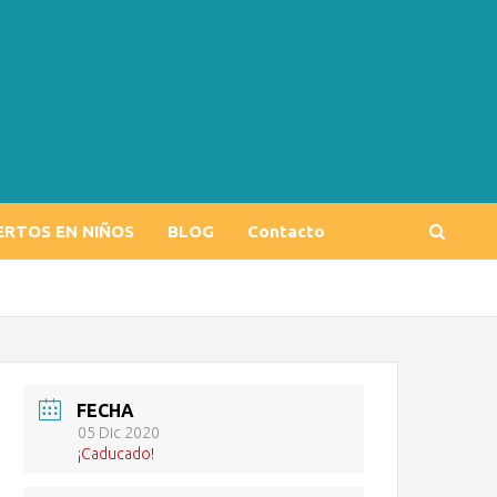
ERTOS EN NIÑOS
BLOG
Contacto
FECHA
05 Dic 2020
¡Caducado!