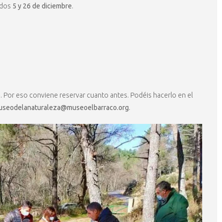
ados
5 y 26 de diciembre
.
o
. Por eso conviene reservar cuanto antes. Podéis hacerlo en el
seodelanaturaleza@museoelbarraco.org
.