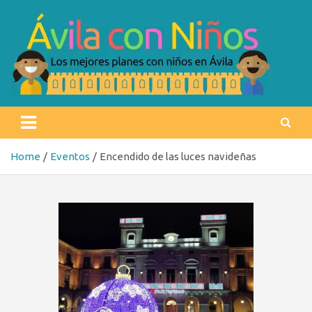
Skip
to
content
Ávila con niños
Los mejores planes con niños en Ávila
Home
Eventos
Encendido de las luces navideñas