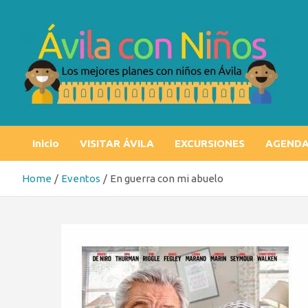
Skip
to
content
Ávila con niños
Los mejores planes con niños en Ávila
Inicio
VISITAR ÁVILA
EXCURSIONES
AGEND
Home
Eventos
En guerra con mi abuelo