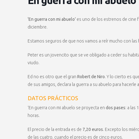
En guerra con mi abuelo
‘En guerra con mi abuelo’
es uno de los estrenos de cine f
diciembre.
Estamos seguros de que nos vamos a reír mucho con las hi
Peter es un jovencito que se ve obligado a ceder su habit
viudo.
Ed no es otro que el gran
Robert de Niro
. Y lo cierto es q
de sus amigos, declara la guerra a su abuelo para hacerle 
DATOS PRÁCTICOS
‘En guerra con mi abuelo se proyecta en
dos pases
: a las
horas.
El precio de la entrada es de
7,20 euros
. Excepto los miérc
de las cuatro, cuando el precio es de cinco euros.