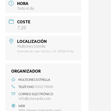
HORA
Todo el día
COSTE
7,20
LOCALIZACIÓN
Multicines Estrella
Avenida de Juan Carlos I, 45. 05004 Ávila
ORGANIZADOR
MULTICINES ESTRELLA
920219060
TELÉFONO
CORREO ELECTRÓNICO
info@cinesavila.com
WEB
http://www.cinesavila.com/