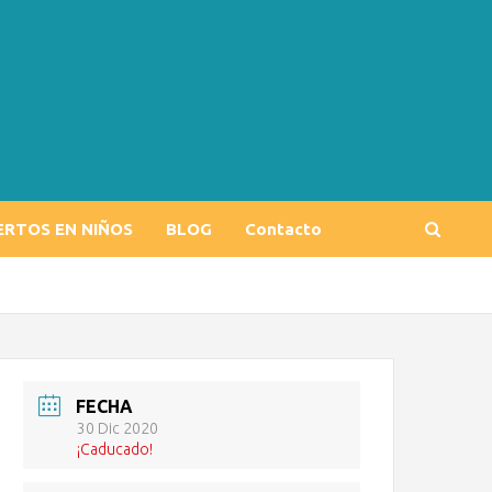
ERTOS EN NIÑOS
BLOG
Contacto
FECHA
30 Dic 2020
¡Caducado!