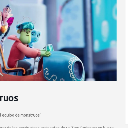
truos
 el equipo de monstruos’
puerta de los excéntricos residentes de un Tren Fantasma en busca