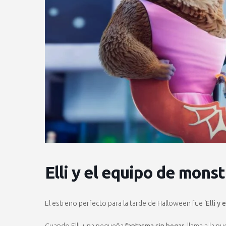
Elli y el equipo de mons
El estreno perfecto para la tarde de Halloween fue ‘
Elli y
Cuando Elli, una pequeña
fantasma sin hogar
, llama a la 