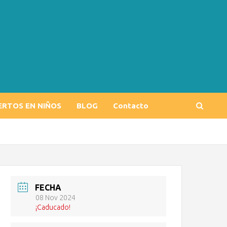
ERTOS EN NIÑOS
BLOG
Contacto
FECHA
08 Nov 2024
¡Caducado!