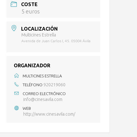
COSTE
5 euros
LOCALIZACIÓN
Multicines Estrella
Avenida de Juan Carlos I, 45. 05004 Ávila
ORGANIZADOR
MULTICINES ESTRELLA
920219060
TELÉFONO
CORREO ELECTRÓNICO
info@cinesavila.com
WEB
http://www.cinesavila.com/