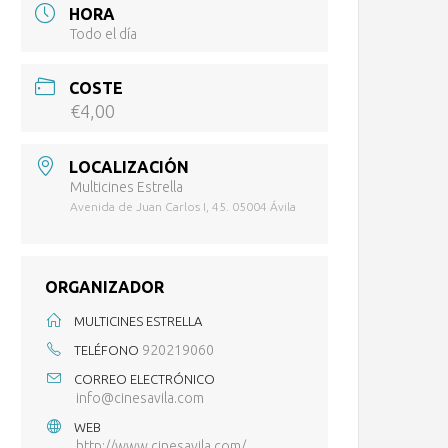
HORA
Todo el día
COSTE
€4,00
LOCALIZACIÓN
Multicines Estrella
Avenida de Juan Carlos I, 45. 05004 Ávila
ORGANIZADOR
MULTICINES ESTRELLA
920219060
TELÉFONO
CORREO ELECTRÓNICO
info@cinesavila.com
WEB
http://www.cinesavila.com/