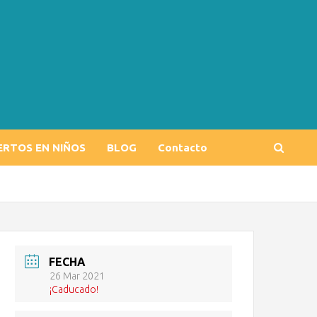
ERTOS EN NIÑOS
BLOG
Contacto
FECHA
26 Mar 2021
¡Caducado!