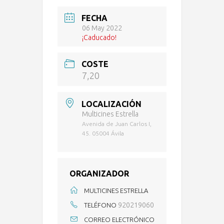
FECHA
06 May 2022
¡Caducado!
COSTE
7,20
LOCALIZACIÓN
Multicines Estrella
Avenida de Juan Carlos I,
45. 05004 Ávila
ORGANIZADOR
MULTICINES ESTRELLA
920219060
TELÉFONO
CORREO ELECTRÓNICO