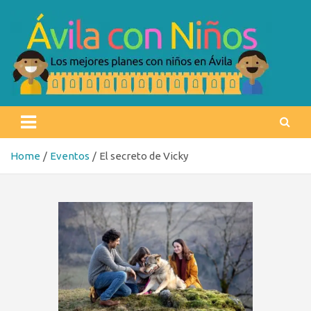
Skip
to
content
Ávila con niños
Los mejores planes con niños en Ávila
Home
Eventos
El secreto de Vicky