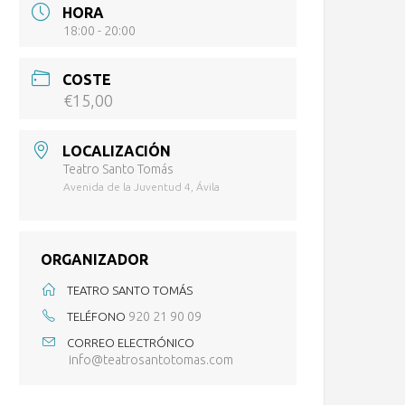
HORA
18:00 - 20:00
COSTE
€15,00
LOCALIZACIÓN
Teatro Santo Tomás
Avenida de la Juventud 4, Ávila
ORGANIZADOR
TEATRO SANTO TOMÁS
920 21 90 09
TELÉFONO
CORREO ELECTRÓNICO
info@teatrosantotomas.com