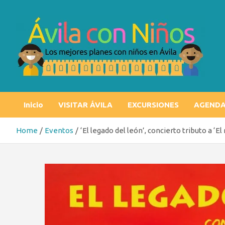
Skip
to
content
Ávila con niños
Los mejores planes con niños en Ávila
Inicio
VISITAR ÁVILA
EXCURSIONES
AGEND
Home
Eventos
‘El legado del león’, concierto tributo a ‘El