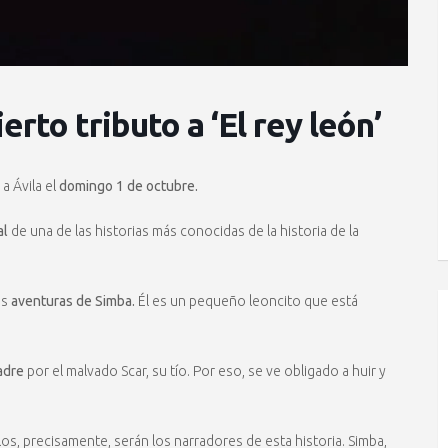
ierto tributo a ‘El rey león’
 a Ávila el
domingo 1 de octubre.
al
de una de las historias más conocidas de la historia de la
as
aventuras de Simba.
Él es un pequeño leoncito que está
adre
por el malvado Scar, su tío. Por eso, se ve obligado a huir y
llos, precisamente, serán los narradores de esta historia. Simba,