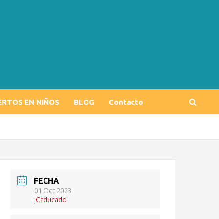
ERTOS EN NIÑOS
BLOG
Contacto
FECHA
01 Oct 2023
¡Caducado!