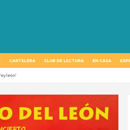
A
CARTELERA
CLUB DE LECTURA
EN CASA
EXP
 rey león’