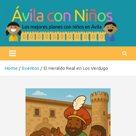
Skip
to
content
Ávila con niños
Los mejores planes con niños en Ávila
Home
Eventos
El Heraldo Real en Los Verdugo