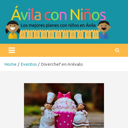
Skip
to
content
Ávila con niños
Los mejores planes con niños en Ávila
Home
Eventos
Diverchef en Arévalo