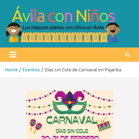
Skip
to
content
Ávila con niños
Los mejores planes con niños en Ávila
Home
Eventos
Días sin Cole de Carnaval en Pajarita