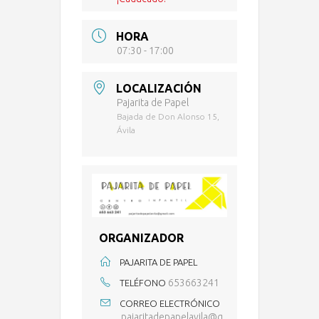
HORA
07:30 - 17:00
LOCALIZACIÓN
Pajarita de Papel
Bajada de Don Alonso 15,
Ávila
ORGANIZADOR
PAJARITA DE PAPEL
653663241
TELÉFONO
CORREO ELECTRÓNICO
pajaritadepapelavila@g