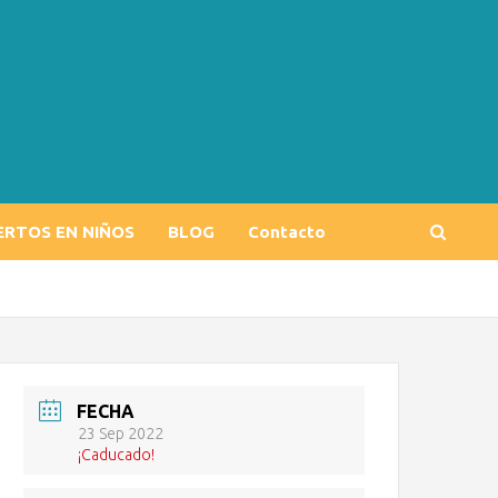
ERTOS EN NIÑOS
BLOG
Contacto
FECHA
23 Sep 2022
¡Caducado!