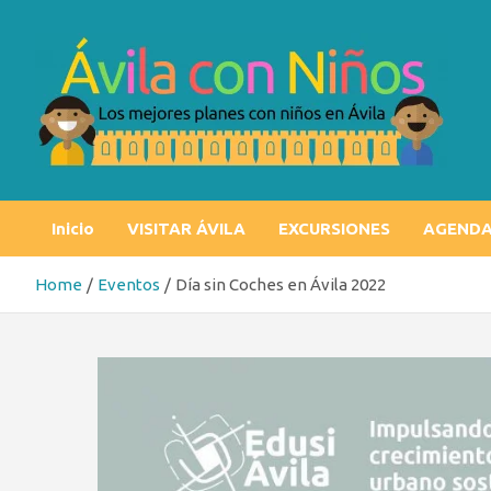
Skip
to
content
Ávila con niños
Los mejores planes con niños en Ávila
Inicio
VISITAR ÁVILA
EXCURSIONES
AGEND
Home
Eventos
Día sin Coches en Ávila 2022