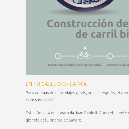
EN TU CALLE O EN LA MÍA
Pero además de esos viajes gratis, un día después, el
vier
calle y en la mía’.
Este año será en la
avenida Juan Pablo II
. Concretamente e
glorieta del Donante de Sangre.