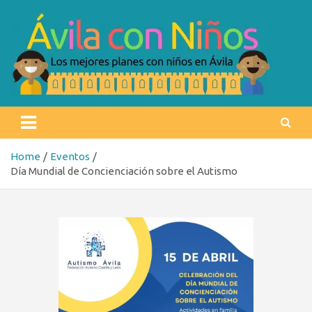
Skip
to
content
Ávila con niños
Los mejores planes con niños en Ávila
Home
Eventos
Día Mundial de Concienciación sobre el Autismo