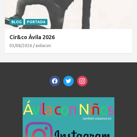
BLOG
PORTADA
Cir&co Ávila 2026
03/08/2026
avilacon
facebook
twitter
instagram