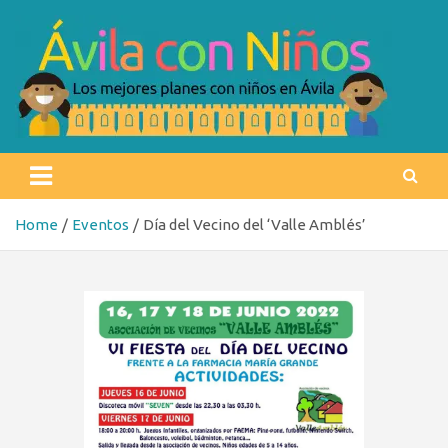
Skip
to
content
Ávila con niños
Los mejores planes con niños en Ávila
Home
Eventos
Día del Vecino del ‘Valle Amblés’