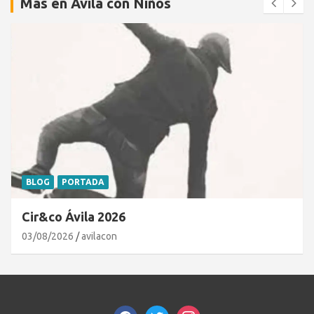
Más en Ávila con Niños
BLOG
PORTADA
Cir&co Ávila 2026
03/08/2026
avilacon
facebook
twitter
instagram