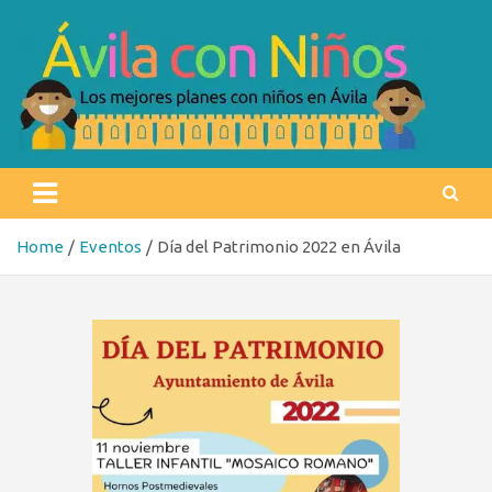
Skip
to
content
Ávila con niños
Los mejores planes con niños en Ávila
Home
Eventos
Día del Patrimonio 2022 en Ávila