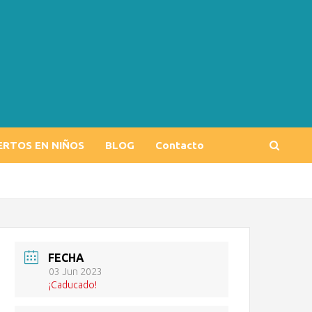
ERTOS EN NIÑOS
BLOG
Contacto
FECHA
03 Jun 2023
¡Caducado!