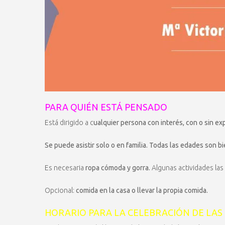
PARA QUIÉN ESTÁ PENSADO
Está dirigido a c
ualquier persona con interés, con o sin ex
Se puede asistir solo o en familia. Todas las edades son b
Es necesaria
ropa cómoda y gorra.
Algunas actividades las 
Opcional:
comida en la casa o llevar la propia comida.
HORARIO PARA LA CELEBRACIÓN DE LAS 