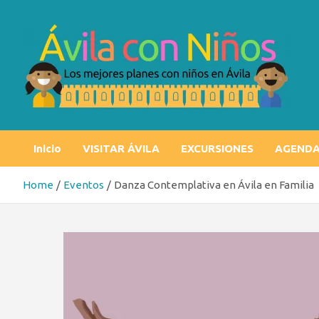
Skip
to
content
Ávila con niños
Los mejores planes con niños en Ávila
Inicio
VISITAR ÁVILA
EXCURSIONES
AGEND
Home
Eventos
Danza Contemplativa en Ávila en Familia