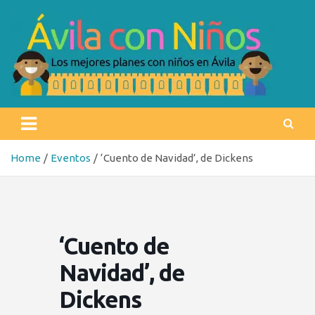
Skip
to
content
Ávila con niños
Los mejores planes con niños en Ávila
Home
Eventos
‘Cuento de Navidad’, de Dickens
‘Cuento de
Navidad’, de
Dickens