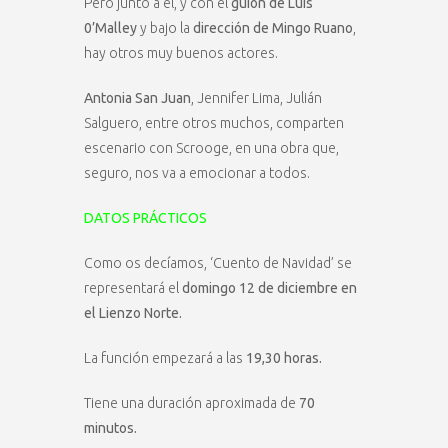
Pero junto a él, y con el
guión de Luis
0’Malley
y bajo la
dirección de Mingo Ruano
,
hay otros muy buenos actores.
Antonia San Juan
, Jennifer Lima, Julián
Salguero, entre otros muchos, comparten
escenario con Scrooge, en una obra que,
seguro, nos va a emocionar a todos.
DATOS PRÁCTICOS
Como os decíamos, ‘Cuento de Navidad’ se
representará el
domingo 12 de diciembre en
el Lienzo Norte.
La función empezará a las
19,30 horas.
Tiene una duración aproximada de
70
minutos.