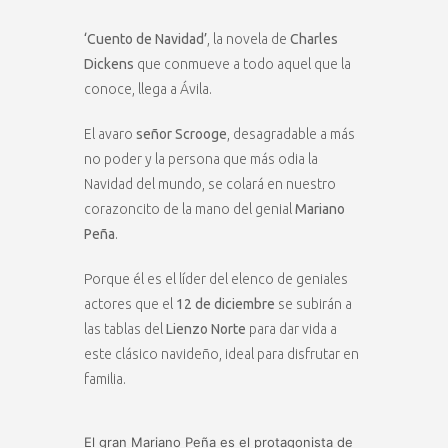
‘Cuento de Navidad’
, la novela de
Charles
Dickens
que conmueve a todo aquel que la
conoce, llega a Ávila.
El avaro
señor Scrooge
, desagradable a más
no poder y la persona que más odia la
Navidad del mundo, se colará en nuestro
corazoncito de la mano del genial
Mariano
Peña
.
Porque él es el líder del elenco de geniales
actores que el
12 de diciembre
se subirán a
las tablas del
Lienzo Norte
para dar vida a
este clásico navideño, ideal para disfrutar en
familia.
El gran Mariano Peña es el protagonista de