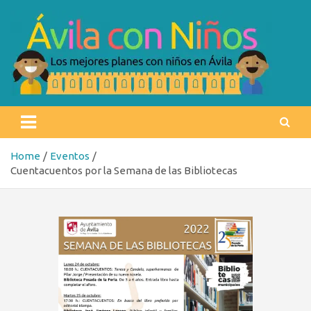
Skip
to
content
Ávila con niños
Los mejores planes con niños en Ávila
Home
Eventos
Cuentacuentos por la Semana de las Bibliotecas