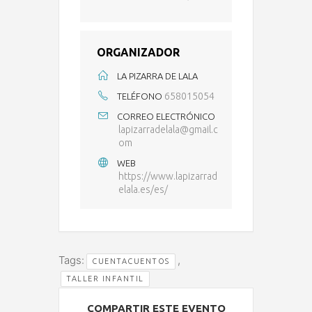
ORGANIZADOR
LA PIZARRA DE LALA
658015054
TELÉFONO
CORREO ELECTRÓNICO
lapizarradelala@gmail.c
om
WEB
https://www.lapizarrad
elala.es/es/
Tags:
,
CUENTACUENTOS
TALLER INFANTIL
COMPARTIR ESTE EVENTO