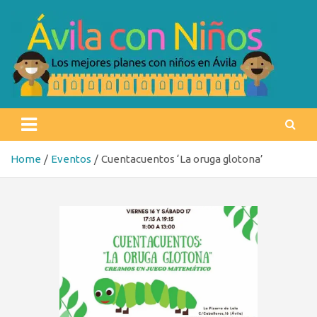
Skip
to
content
Ávila con niños
Los mejores planes con niños en Ávila
Home
Eventos
Cuentacuentos ‘La oruga glotona’