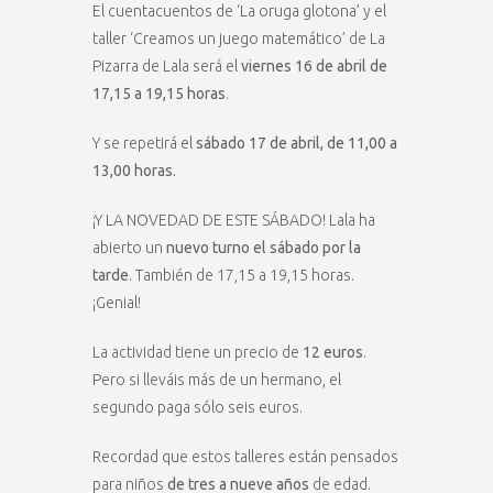
El cuentacuentos de ‘La oruga glotona’ y el
taller ‘Creamos un juego matemático’ de La
Pizarra de Lala será el
viernes 16 de abril de
17,15 a 19,15 horas
.
Y se repetirá el
sábado 17 de abril, de 11,00 a
13,00 horas.
¡Y LA NOVEDAD DE ESTE SÁBADO! Lala ha
abierto un
nuevo turno el sábado por la
tarde
. También de 17,15 a 19,15 horas.
¡Genial!
La actividad tiene un precio de
12 euros
.
Pero si lleváis más de un hermano, el
segundo paga sólo seis euros.
Recordad que estos talleres están pensados
para niños
de tres a nueve años
de edad.