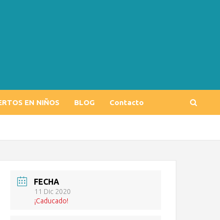
ERTOS EN NIÑOS
BLOG
Contacto
FECHA
11 Dic 2020
¡Caducado!