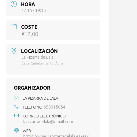
HORA
17:15 - 19:15
COSTE
€12,00
LOCALIZACIÓN
La Pizarra de Lala
Calle Caballeros 16, Ávila
ORGANIZADOR
LA PIZARRA DE LALA
658015054
TELÉFONO
CORREO ELECTRÓNICO
lapizarradelala@gmail.com
WEB
https://www.lapizarradelala.es/es/