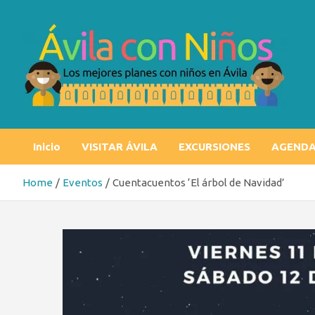
Skip
to
content
Ávila con niños
Los mejores planes con niños en Ávila
Inicio
VISITAR ÁVILA
EXCURSIONES
AGEND
Home
Eventos
Cuentacuentos ‘El árbol de Navidad’