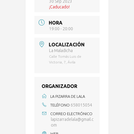
30 Sep 2023
¡Caducado!
HORA
19:00 - 20:00
LOCALIZACIÓN
La Maladicha
Calle Tomás Luis de
Victoria, 7, Ávila
ORGANIZADOR
LA PIZARRA DE LALA
658015054
TELÉFONO
CORREO ELECTRÓNICO
lapizarradelala@gmail.c
om
WEB