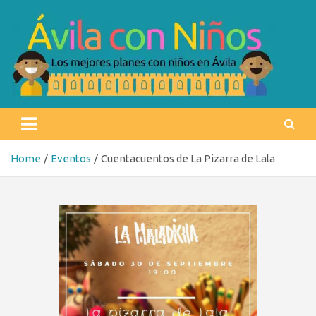
Skip
to
content
Ávila con niños
Los mejores planes con niños en Ávila
Home
Eventos
Cuentacuentos de La Pizarra de Lala