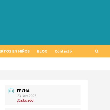
ERTOS EN NIÑOS
BLOG
Contacto
FECHA
23 Nov 2023
¡Caducado!