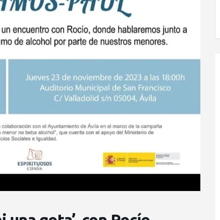
i una gota’, con Rocío