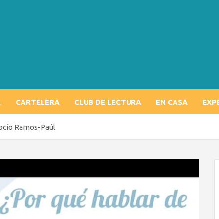
A
CARTELERA
CLUB DE LECTURA
EN CASA
EXP
 Rocío Ramos-Paúl