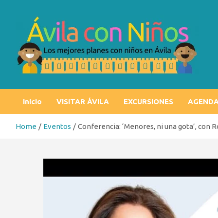
Skip
to
content
Ávila con niños
Los mejores planes con niños en Ávila
Inicio
VISITAR ÁVILA
EXCURSIONES
AGEND
Home
Eventos
Conferencia: ‘Menores, ni una gota’, con