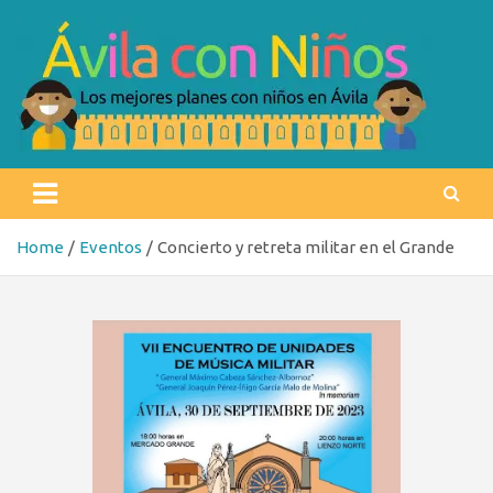
Skip
to
content
Ávila con niños
Los mejores planes con niños en Ávila
Home
Eventos
Concierto y retreta militar en el Grande