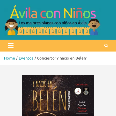
Skip
to
content
Ávila con niños
Los mejores planes con niños en Ávila
Home
Eventos
Concierto ‘Y nació en Belén’